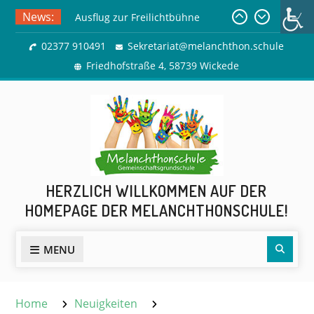
Skip
Ausflug zur Freilichtbühne
News:
to
Herdringen
content
02377 910491
Sekretariat@melanchthon.schule
Sommerferien
Friedhofstraße 4, 58739 Wickede
HERZLICH WILLKOMMEN AUF DER
HOMEPAGE DER MELANCHTHONSCHULE!
Sear
MENU
Home
Neuigkeiten