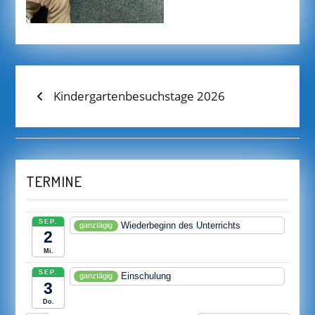
BEITRAGS-
Previous
Kindergartenbesuchstage 2026
post:
NAVIGATION
TERMINE
SEP.
Wiederbeginn des Unterrichts
ganztägig
2
Mi.
SEP.
Einschulung
ganztägig
3
Do.