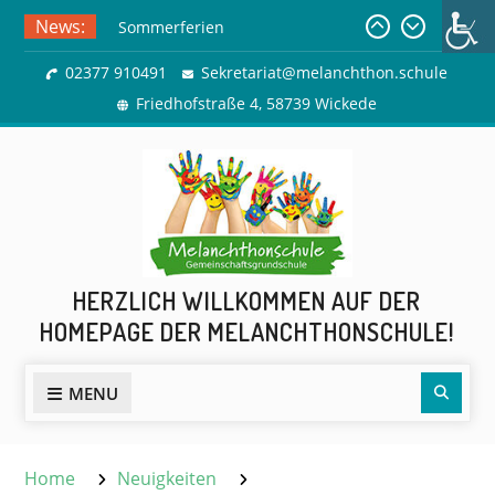
Skip
News:
Sommerferien
to
Ausflug zur Freilichtbühne
content
02377 910491
Sekretariat@melanchthon.schule
Herdringen
Friedhofstraße 4, 58739 Wickede
HERZLICH WILLKOMMEN AUF DER
HOMEPAGE DER MELANCHTHONSCHULE!
Sear
MENU
Home
Neuigkeiten