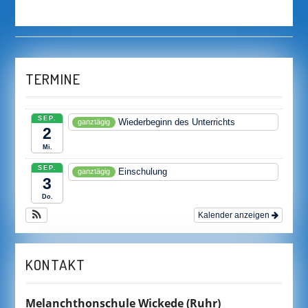
post:
NAVIGATION
TERMINE
SEP.
Wiederbeginn des Unterrichts
ganztägig
2
Mi.
SEP.
Einschulung
ganztägig
3
Do.
Kalender anzeigen
KONTAKT
Melanchthonschule Wickede
(Ruhr)