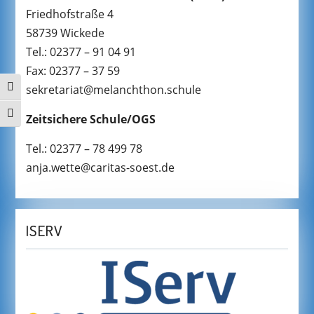
Friedhofstraße 4
58739 Wickede
Tel.: 02377 – 91 04 91
Fax: 02377 – 37 59
sekretariat@melanchthon.schule
UMSCHALTEN AUF HOHE KONTRASTE
SCHRIFT VERGRÖSSERN
Zeitsichere Schule/OGS
Tel.: 02377 – 78 499 78
anja.wette@caritas-soest.de
ISERV