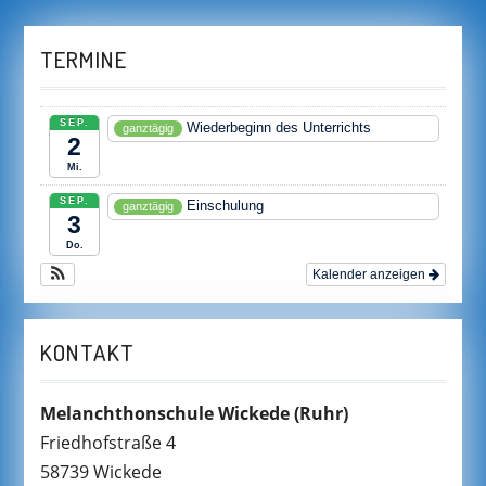
TERMINE
SEP.
Wiederbeginn des Unterrichts
ganztägig
2
Mi.
SEP.
Einschulung
ganztägig
3
Do.
Kalender anzeigen
KONTAKT
Melanchthonschule Wickede
(Ruhr)
Friedhofstraße 4
58739 Wickede