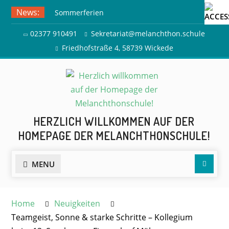
Skip
News:
Sommerferien
to
Ausflug zur Freilichtbühne
content
02377 910491
Sekretariat@melanchthon.schule
Herdringen
Friedhofstraße 4, 58739 Wickede
HERZLICH WILLKOMMEN AUF DER
HOMEPAGE DER MELANCHTHONSCHULE!
Searc
MENU
Home
Neuigkeiten
Teamgeist, Sonne & starke Schritte – Kollegium