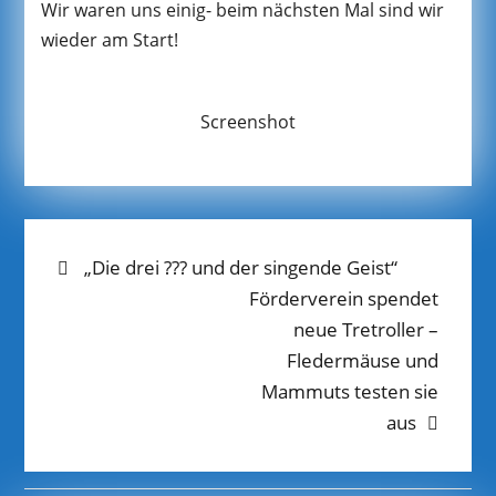
Wir waren uns einig- beim nächsten Mal sind wir
wieder am Start!
Screenshot
BEITRAGS-
Previous
„Die drei ??? und der singende Geist“
post:
Next
Förderverein spendet
NAVIGATION
post:
neue Tretroller –
Fledermäuse und
Mammuts testen sie
aus