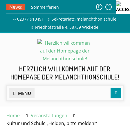
Skip
News:
Sommerferien
to
Ausflug zur Freilichtbühne
content
02377 910491
Sekretariat@melanchthon.schule
Herdringen
Friedhofstraße 4, 58739 Wickede
HERZLICH WILLKOMMEN AUF DER
HOMEPAGE DER MELANCHTHONSCHULE!
Searc
MENU
Home
Veranstaltungen
Kultur und Schule „Helden, bitte melden!“