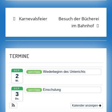
BEITRAGS-
Previous
Next
Karnevalsfeier
Besuch der Bücherei
post:
post:
im Bahnhof
NAVIGATION
TERMINE
SEP.
Wiederbeginn des Unterrichts
ganztägig
2
Mi.
SEP.
Einschulung
ganztägig
3
Do.
Kalender anzeigen