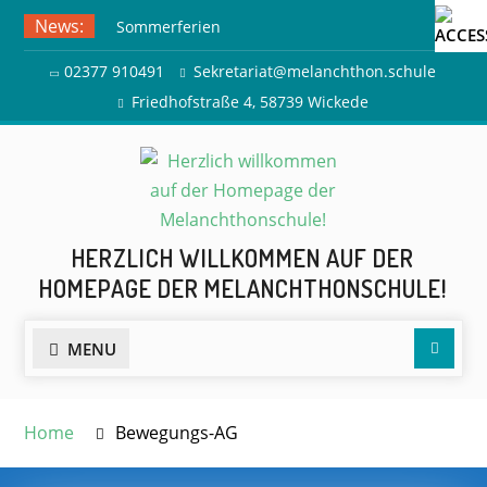
Skip
News:
Sommerferien
to
Ausflug zur Freilichtbühne
content
02377 910491
Sekretariat@melanchthon.schule
Herdringen
Friedhofstraße 4, 58739 Wickede
HERZLICH WILLKOMMEN AUF DER
HOMEPAGE DER MELANCHTHONSCHULE!
Searc
MENU
Home
Bewegungs-AG