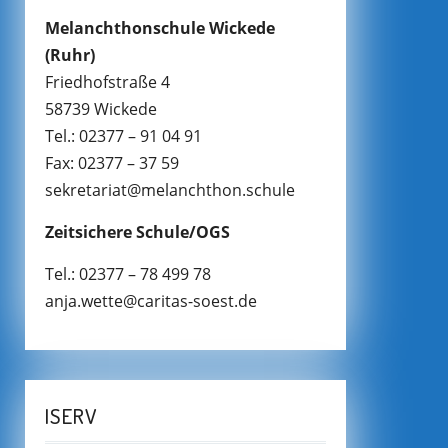
Melanchthonschule Wickede
(Ruhr)
Friedhofstraße 4
58739 Wickede
Tel.: 02377 – 91 04 91
Fax: 02377 – 37 59
sekretariat@melanchthon.schule
Zeitsichere Schule/OGS
Tel.: 02377 – 78 499 78
anja.wette@caritas-soest.de
ISERV