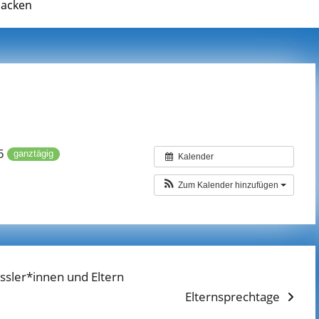
backen
25
ganztägig
Kalender
Zum Kalender hinzufügen
ssler*innen und Eltern
Next
Elternsprechtage
post: