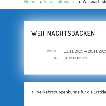
Home
Veranstaltungen
Weihnachts
WEIHNACHTSBACKEN
11.11.2025 – 28.11.20
WANN:
SCHULISCHES
Previous
BEITRAGS-
Verkehrspuppenbühne für die Erstklä
post:
NAVIGATION