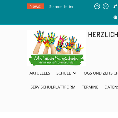
Skip
News:
Sommerferien
to
Ausflug zur
content
Freilichtbühne
Herdringen
HERZLIC
AKTUELLES
SCHULE
OGS UND ZEITSIC
ISERV SCHULPLATTFORM
TERMINE
DATEN