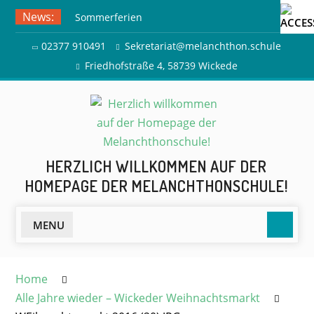
Skip
News:
Sommerferien
to
Ausflug zur Freilichtbühne
content
02377 910491
Sekretariat@melanchthon.schule
Herdringen
Friedhofstraße 4, 58739 Wickede
HERZLICH WILLKOMMEN AUF DER
HOMEPAGE DER MELANCHTHONSCHULE!
Searc
MENU
Home
Alle Jahre wieder – Wickeder Weihnachtsmarkt