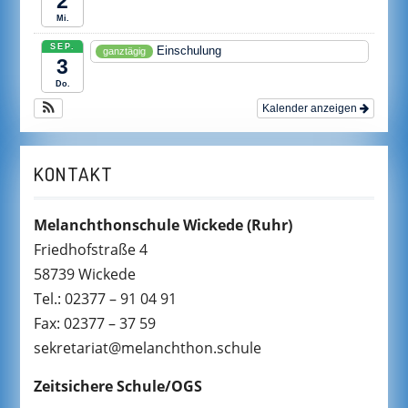
2
Mi.
SEP.
Einschulung
ganztägig
3
Do.
Kalender anzeigen
KONTAKT
Melanchthonschule Wickede
(Ruhr)
Friedhofstraße 4
58739 Wickede
Tel.: 02377 – 91 04 91
Fax: 02377 – 37 59
sekretariat@melanchthon.schule
Zeitsichere Schule/OGS