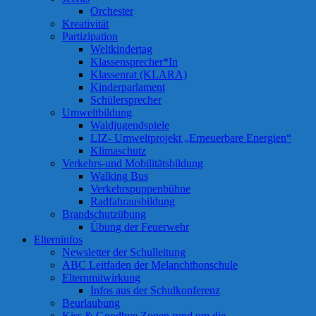
Orchester
Kreativität
Partizipation
Weltkindertag
Klassensprecher*In
Klassenrat (KLARA)
Kinderparlament
Schülersprecher
Umweltbildung
Waldjugendspiele
LIZ- Umweltprojekt „Erneuerbare Energien“
Klimaschutz
Verkehrs-und Mobilitätsbildung
Walking Bus
Verkehrspuppenbühne
Radfahrausbildung
Brandschutzübung
Übung der Feuerwehr
Elterninfos
Newsletter der Schulleitung
ABC Leitfaden der Melanchthonschule
Elternmitwirkung
Infos aus der Schulkonferenz
Beurlaubung
Kiss & Goodbye Zonen rund um die