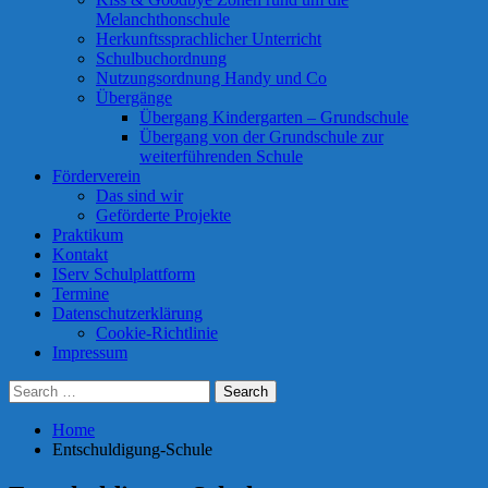
Melanchthonschule
Herkunftssprachlicher Unterricht
Schulbuchordnung
Nutzungsordnung Handy und Co
Übergänge
Übergang Kindergarten – Grundschule
Übergang von der Grundschule zur
weiterführenden Schule
Förderverein
Das sind wir
Geförderte Projekte
Praktikum
Kontakt
IServ Schulplattform
Termine
Datenschutzerklärung
Cookie-Richtlinie
Impressum
Search
Search
Search
Search
Close
for:
Home
Entschuldigung-Schule