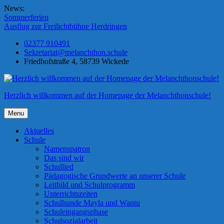
Skip
News:
to
Sommerferien
content
Ausflug zur Freilichtbühne Herdringen
02377 910491
Sekretariat@melanchthon.schule
Friedhofstraße 4, 58739 Wickede
Herzlich willkommen auf der Homepage der Melanchthonschule!
Menu
Aktuelles
Schule
Namenspatron
Das sind wir
Schullied
Pädagogische Grundwerte an unserer Schule
Leitbild und Schulprogramm
Unterrichtszeiten
Schulhunde Mayla und Wantu
Schuleingangsphase
Schulsozialarbeit