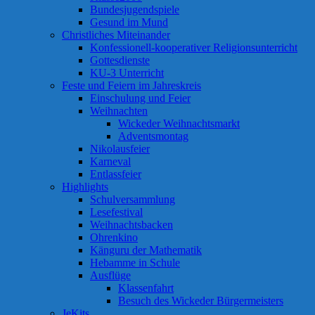
Bundesjugendspiele
Gesund im Mund
Christliches Miteinander
Konfessionell-kooperativer Religionsunterricht
Gottesdienste
KU-3 Unterricht
Feste und Feiern im Jahreskreis
Einschulung und Feier
Weihnachten
Wickeder Weihnachtsmarkt
Adventsmontag
Nikolausfeier
Karneval
Entlassfeier
Highlights
Schulversammlung
Lesefestival
Weihnachtsbacken
Ohrenkino
Känguru der Mathematik
Hebamme in Schule
Ausflüge
Klassenfahrt
Besuch des Wickeder Bürgermeisters
JeKits