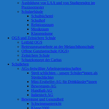
Ausbildung von LAA und von Studierenden im
Praxissemester
Schulgebäude
Schulbücherei
Schulhof
Religionsraum
Musikraum
Klassenräume
OGS und Zeitsichere Schule
Leitbild OGS
Betreuungsangebote an der Melanchthonschule
Offene Ganztagsschule (OGS)
Zeitsichere Schule
Schutzkonzept der Caritas
Schulleben
AGs-freiwillige Arbeitsgemeinschaften
Streit schlichten – unsere Schüler*innen als
Streitschlichter
Mini-Ersthelfer-AG für Drittklässler*innen
Bewegungs-AG
Handball-AG
Italienisch AG
Bewegung und Gesundheit
Schwimmunterricht
Klasse2000