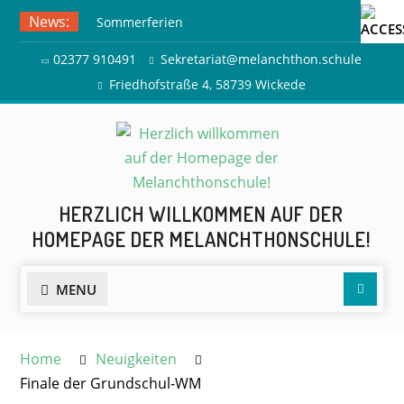
Skip
News:
Sommerferien
to
Ausflug zur Freilichtbühne
content
02377 910491
Sekretariat@melanchthon.schule
Herdringen
Friedhofstraße 4, 58739 Wickede
HERZLICH WILLKOMMEN AUF DER
HOMEPAGE DER MELANCHTHONSCHULE!
Searc
MENU
Home
Neuigkeiten
Finale der Grundschul-WM