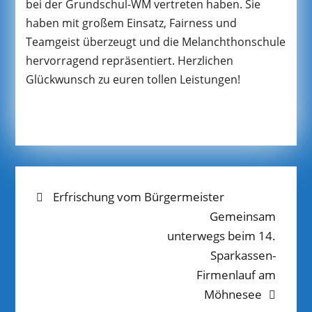
bei der Grundschul-WM vertreten haben. Sie
haben mit großem Einsatz, Fairness und
Teamgeist überzeugt und die Melanchthonschule
hervorragend repräsentiert. Herzlichen
Glückwunsch zu euren tollen Leistungen!
BEITRAGS-
Previous
Erfrischung vom Bürgermeister
post:
Next
Gemeinsam
NAVIGATION
post:
unterwegs beim 14.
Sparkassen-
Firmenlauf am
Möhnesee