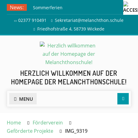
Skip
News:
Sommerferien
to
Ausflug zur Freilichtbühne
content
02377 910491
Sekretariat@melanchthon.schule
Herdringen
Friedhofstraße 4, 58739 Wickede
HERZLICH WILLKOMMEN AUF DER
HOMEPAGE DER MELANCHTHONSCHULE!
Searc
MENU
Home
Förderverein
Geförderte Projekte
IMG_9319