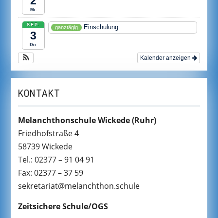
2
Mi.
SEP.
Einschulung
ganztägig
3
Do.
Kalender anzeigen
KONTAKT
Melanchthonschule Wickede
(Ruhr)
Friedhofstraße 4
58739 Wickede
Tel.: 02377 – 91 04 91
Fax: 02377 – 37 59
sekretariat@melanchthon.schule
Zeitsichere Schule/OGS