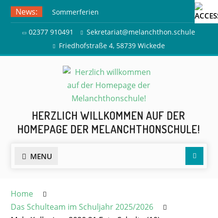
Skip
News:
Sommerferien
to
Ausflug zur Freilichtbühne
content
02377 910491
Sekretariat@melanchthon.schule
Herdringen
Friedhofstraße 4, 58739 Wickede
HERZLICH WILLKOMMEN AUF DER
HOMEPAGE DER MELANCHTHONSCHULE!
Searc
MENU
Home
Das Schulteam im Schuljahr 2025/2026