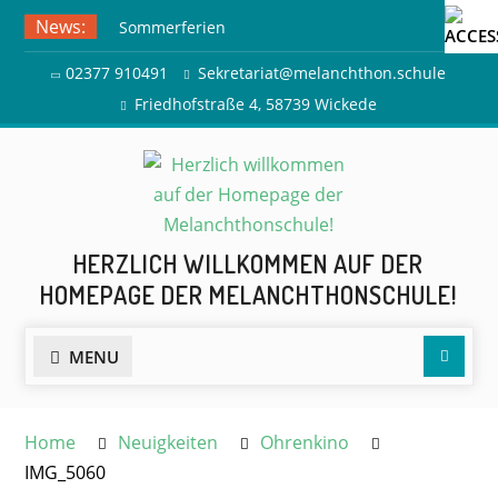
Skip
News:
Sommerferien
to
Ausflug zur Freilichtbühne
content
02377 910491
Sekretariat@melanchthon.schule
Herdringen
Friedhofstraße 4, 58739 Wickede
HERZLICH WILLKOMMEN AUF DER
HOMEPAGE DER MELANCHTHONSCHULE!
Searc
MENU
Home
Neuigkeiten
Ohrenkino
IMG_5060