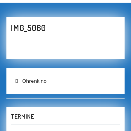
IMG_5060
BEITRAGS-
Previous
Ohrenkino
post:
NAVIGATION
TERMINE