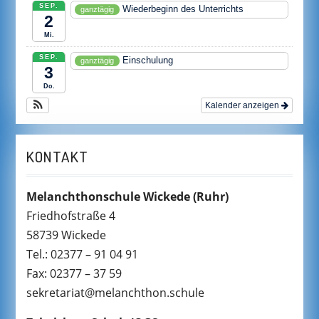
SEP.
Wiederbeginn des Unterrichts
ganztägig
2
Mi.
SEP.
Einschulung
ganztägig
3
Do.
Kalender anzeigen
KONTAKT
Melanchthonschule Wickede
(Ruhr)
Friedhofstraße 4
58739 Wickede
Tel.: 02377 – 91 04 91
Fax: 02377 – 37 59
sekretariat@melanchthon.schule