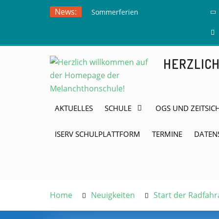
Skip
News:
Sommerferien
to
Ausflug zur
content
Freilichtbühne
Herdringen
HERZLIC
AKTUELLES
SCHULE
OGS UND ZEITSIC
ISERV SCHULPLATTFORM
TERMINE
DATEN
Home
Neuigkeiten
Start der Radfah