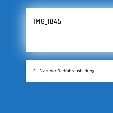
IMG_1845
Previous
BEITRAGS-
Start der Radfahrausbildung
post:
NAVIGATION