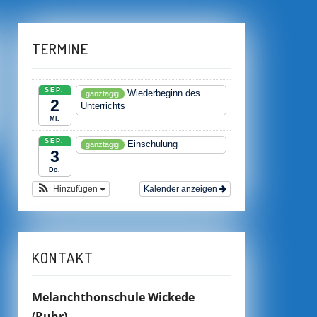
TERMINE
SEP.
Wiederbeginn des
ganztägig
2
Unterrichts
Mi.
SEP.
Einschulung
ganztägig
3
Do.
Hinzufügen
Kalender anzeigen
KONTAKT
Melanchthonschule Wickede
(Ruhr)